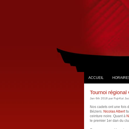
ACCUEIL
HORAIRES
Tournoi régional
Jan 6th 2018 par Fuji-Kaï Ju
Nos cadets ont une fois d
Béziers.
Nicolas Albert
fa
ceinture noire. Quant à
N
le premier 1er dan du cl