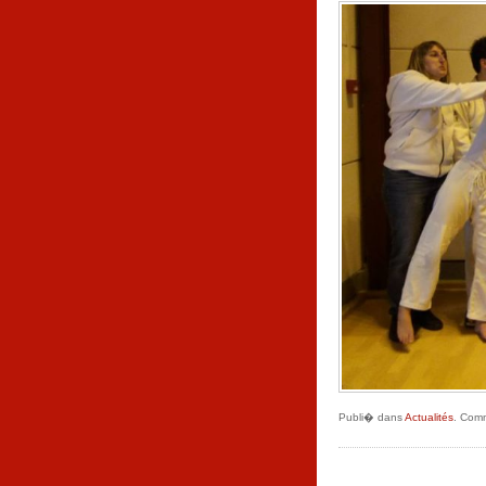
Publi� dans
Actualités
.
Comm