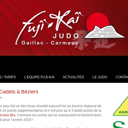
 / TARIFS
L’EQUIPE FUJI-KAI
ACTUALITES
LE JUDO
CONTA
 Cadets à Béziers
do.
e plus fait un très beau résultat aujourd’hui au tournoi régional de
it 10 points supplémentaires et n’est plus qu’à 3 petits points de la
icolas Bru
, il termine les points qui lui manquaient et devient donc
ub pour l’année 2018 !