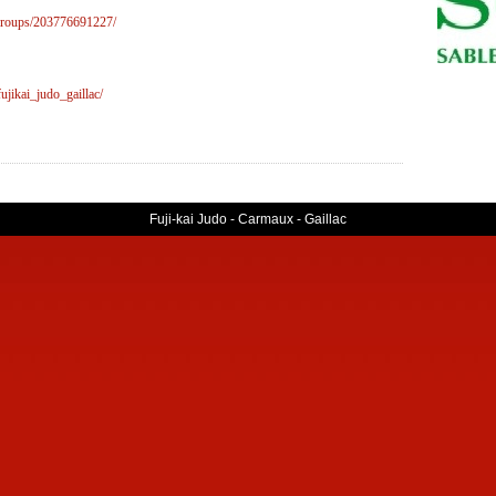
groups/203776691227/
ujikai_judo_gaillac/
Fuji-kai Judo - Carmaux - Gaillac