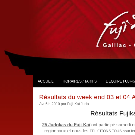
ACCUEIL
HORAIRES / TARIFS
L’EQUIPE FUJI-K
Résultats du week end 03 et 04 A
Avr 5th 2010 par Fuji-Kaï Judo.
Résultats Fujik
25 Judokas du Fuji-Kaï
ont participé samedi 
régionnaux et nous les
FELICITONS TOUS pour leur 