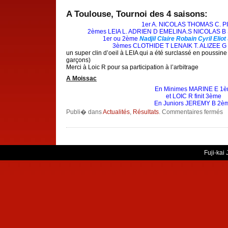
A Toulouse, Tournoi des 4 saisons:
1er A. NICOLAS THOMAS C. 
2èmes LEIA L. ADRIEN D EMELINA.S NICOLAS B
1er ou 2ème
Nadjil Claire R
obain Cyril Eliot
3èmes CLOTHIDE T LENAIK T. ALIZEE 
un super clin d’oeil à LEIA qui a été surclassé en poussin
garçons)
Merci à Loic R pour sa participation à l’arbitrage
A Moissac
En Minimes MARINE E 1è
et LOIC R finit 3ème
En Juniors JEREMY B 2è
su
Publi� dans
Actualités
,
Résultats
.
Commentaires fermés
Ré
d
w
e
0
et
0
Fuji-kai
Av