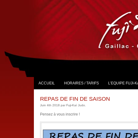
ACCUEIL
HORAIRES / TARIFS
L’EQUIPE FUJI-K
REPAS DE FIN DE SAISON
Juin 4th 2018 par Fuji-Kaï Judo.
Pensez à vous inscrire !