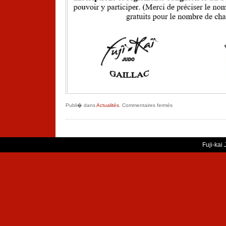
sur
Publi� dans
Actualités
.
Commentaires fermés
REPAS
DE
FIN
DE
SAISON
Fuji-kai