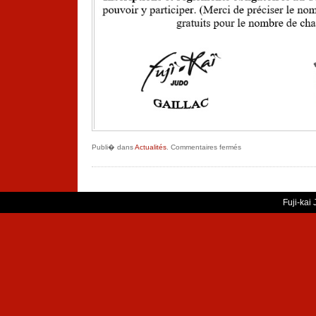
sur
Publi� dans
Actualités
.
Commentaires fermés
REPAS
DE
FIN
DE
SAISON
Fuji-kai