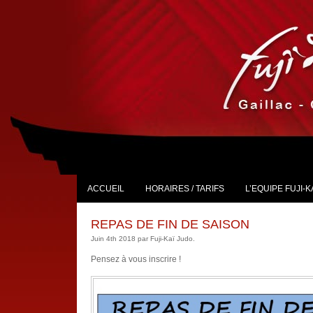
ACCUEIL
HORAIRES / TARIFS
L’EQUIPE FUJI-K
REPAS DE FIN DE SAISON
Juin 4th 2018 par Fuji-Kaï Judo.
Pensez à vous inscrire !