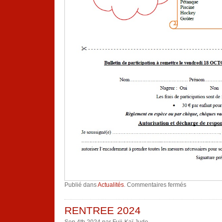
sur
Publié dans
Actualités
.
Commentaires fermés
Stage
vacances
de
la
RENTREE 2024
Toussaint
Sep 4th 2024 par Fuji-Kaï Judo.