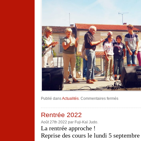
sur
Publié dans
Actualités
.
Commentaires fermés
Forum
des
associations
Rentrée 2022
Août 27th 2022 par Fuji-Kaï Judo.
La rentrée approche !
Reprise des cours le lundi 5 septembre