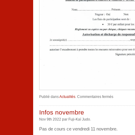
sur
Publié dans
Actualités
.
Commentaires fermés
Stage
judo
vacances
de
Infos novembre
février
Nov 9th 2022 par Fuji-Kaï Judo.
Pas de cours ce vendredi 11 novembre.