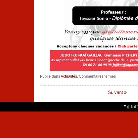
sur
Publié dans
Actualités
.
Commentaires fermés
Rentrée
2022
Suivant »
Fuji-kai