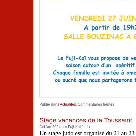
sur
Publié dans
Actualités
.
Commentaires fermés
Repas
fin
de
saison
Stage vacances de la Toussaint
Oct 3rd 2024 par Fuji-Kaï Judo.
Un stage judo est organisé du 21 au 23