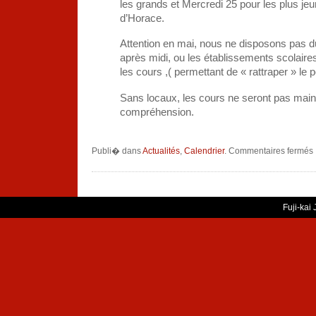
les grands et Mercredi 25 pour les plus je
d’Horace.
Attention en mai, nous ne disposons pas d
après midi, ou les établissements scolaires
les cours ,( permettant de « rattraper » le p
Sans locaux, les cours ne seront pas main
compréhension.
s
Publi� dans
Actualités
,
Calendrier
.
Commentaires fermés
r
a
e
Fuji-kai
c