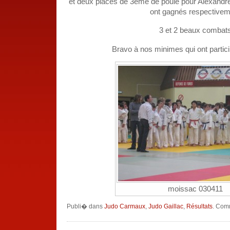
et deux places de 3ème de poule pour Alexandre 
ont gagnés respectivem
3 et 2 beaux combat
Bravo à nos minimes qui ont partici
moissac 030411
Publi� dans
Judo Carmaux
,
Judo Gaillac
,
Résultats
.
Comm