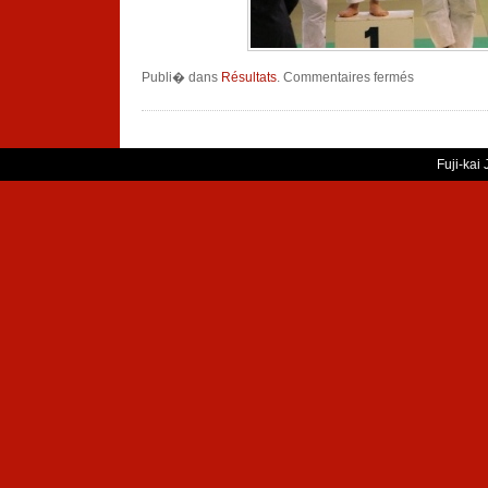
sur
Publi� dans
Résultats
.
Commentaires fermés
Toulouse
Régions
Séniors
Fuji-kai