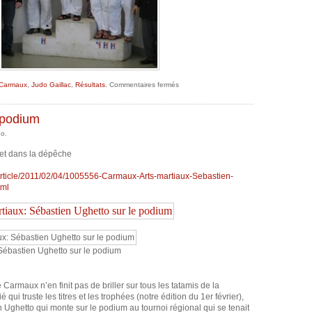
sur
Carmaux
,
Judo Gaillac
,
Résultats
.
Commentaires fermés
Résultats
du
week
end
 podium
Toulouse
et
do.
Tarbes
 et dans la dépêche
/article/2011/02/04/1005556-Carmaux-Arts-martiaux-Sebastien-
tml
Sébastien Ughetto sur le podium
 Carmaux n’en finit pas de briller sur tous les tatamis de la
qui truste les titres et les trophées (notre édition du 1er février),
 Ughetto qui monte sur le podium au tournoi régional qui se tenait