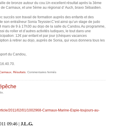
ille de bronze autour du cou.Un excellent résultat après la 3ème
l de Carmaux, et une 5ème au régional d’ Auch, bravo Sébastien.
vec succès son travail de formation auprès des enfants et des
de son entraîneur Sonia Teyssier.C’est ainsi qu’un stage de judo
 4 mars de 9 à 17h30 au dojo de la salle du Candou.Au programme,
si du roller et d’autres activités ludiques, le tout dans une
icipation: 12€ par enfant et par jour (chèques vacances
ription à retirer au dojo, auprès de Sonia, qui vous donnera tous les
isport du Candou,
16.40.70.
sur
Carmaux
,
Résultats
.
Commentaires fermés
Sébastien
sur
le
podium
dépêche
do.
/article/2011/02/01/1002968-Carmaux-Marine-Espie-toujours-au-
11 09:46 |
J.L.G.