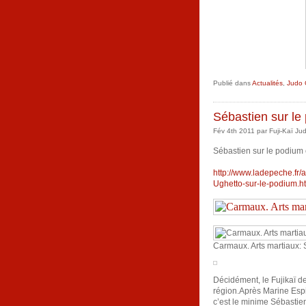
Publié dans
Actualités
,
Judo 
Sébastien sur le
Fév 4th 2011 par Fuji-Kaï Ju
Sébastien sur le podium
http://www.ladepeche.fr
Ughetto-sur-le-podium.h
Carmaux. Arts martiaux: 
Décidément, le Fujikaï de
région.Après Marine Espié 
c’est le minime Sébastien