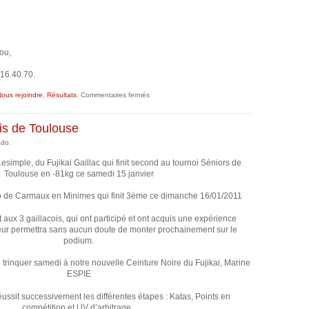
ou,
16.40.70.
sur
ous rejoindre
,
Résultats
.
Commentaires fermés
Marine
dans
la
dépêche
is de Toulouse
udo.
Lesimple, du Fujikai Gaillac qui finit second au tournoi Séniors de
Toulouse en -81kg ce samedi 15 janvier
o de Carmaux en Minimes qui finit 3ème ce dimanche 16/01/2011
ux 3 gaillacois, qui ont participé et ont acquis une expérience
eur permettra sans aucun doute de monter prochainement sur le
podium.
e trinquer samedi à notre nouvelle Ceinture Noire du Fujikai, Marine
ESPIE
éussit successivement les différentes étapes : Katas, Points en
compétition et UV d’arbitrage .