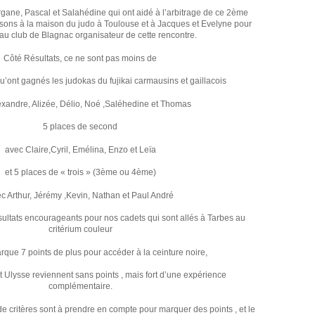
gane, Pascal et Salahédine qui ont aidé à l’arbitrage de ce 2ème
isons à la maison du judo à Toulouse et à Jacques et Evelyne pour
 au club de Blagnac organisateur de cette rencontre.
Côté Résultats, ce ne sont pas moins de
u’ont gagnés les judokas du fujikai carmausins et gaillacois
exandre, Alizée, Délio, Noé ,Saléhedine et Thomas
5 places de second
avec Claire,Cyril, Emélina, Enzo et Leïa
et 5 places de « trois » (3ème ou 4ème)
c Arthur, Jérémy ,Kevin, Nathan et Paul André
ésultats encourageants pour nos cadets qui sont allés à Tarbes au
critérium couleur
que 7 points de plus pour accéder à la ceinture noire,
t Ulysse reviennent sans points , mais fort d’une expérience
complémentaire.
critères sont à prendre en compte pour marquer des points , et le