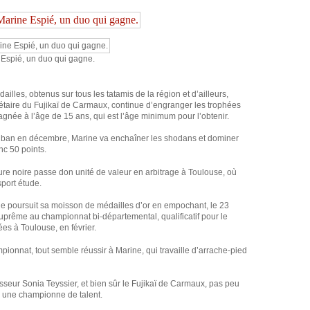
 Espié, un duo qui gagne.
ailles, obtenus sur tous les tatamis de la région et d’ailleurs,
étaire du Fujikaï de Carmaux, continue d’engranger les trophées
agnée à l’âge de 15 ans, qui est l’âge minimum pour l’obtenir.
uban en décembre, Marine va enchaîner les shodans et dominer
nc 50 points.
ture noire passe don unité de valeur en arbitrage à Toulouse, où
sport étude.
e poursuit sa moisson de médailles d’or en empochant, le 23
 suprême au championnat bi-départemental, qualificatif pour le
s à Toulouse, en février.
ionnat, tout semble réussir à Marine, qui travaille d’arrache-pied
sseur Sonia Teyssier, et bien sûr le Fujikaï de Carmaux, pas peu
mi une championne de talent.