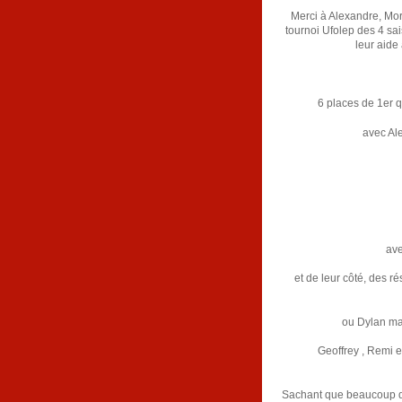
Merci à Alexandre, Mor
tournoi Ufolep des 4 sa
leur aide
6 places de 1er q
avec Al
ave
et de leur côté, des r
ou Dylan mar
Geoffrey , Remi e
Sachant que beaucoup de 