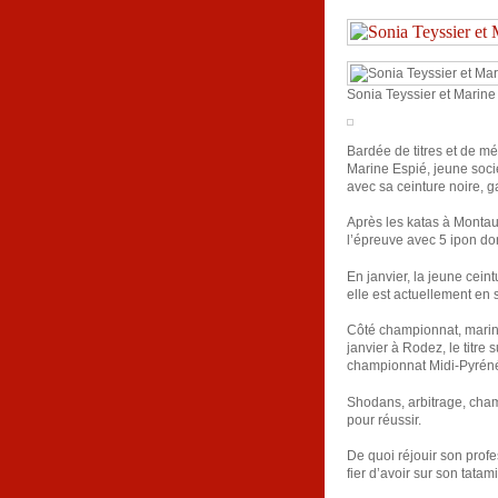
Sonia Teyssier et Marine
Bardée de titres et de méd
Marine Espié, jeune soci
avec sa ceinture noire, g
Après les katas à Monta
l’épreuve avec 5 ipon do
En janvier, la jeune cein
elle est actuellement en 
Côté championnat, marin
janvier à Rodez, le titre
championnat Midi-Pyrénée
Shodans, arbitrage, champ
pour réussir.
De quoi réjouir son profe
fier d’avoir sur son tata