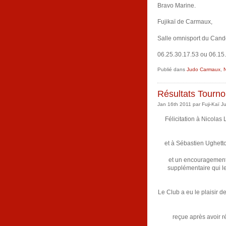
Bravo Marine.
Fujikaï de Carmaux,
Salle omnisport du Cand
06.25.30.17.53 ou 06.15.
Publié dans
Judo Carmaux
,
N
Résultats Tourno
Jan 16th 2011 par Fuji-Kaï J
Félicitation à Nicolas 
et à Sébastien Ughett
et un encouragement a
supplémentaire qui l
Le Club a eu le plaisir d
reçue après avoir r