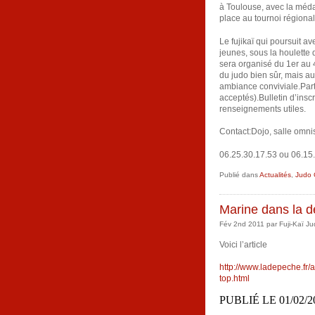
à Toulouse, avec la méda
place au tournoi régiona
Le fujikaï qui poursuit a
jeunes, sous la houlette 
sera organisé du 1er au
du judo bien sûr, mais aus
ambiance conviviale.Part
acceptés).Bulletin d’insc
renseignements utiles.
Contact:Dojo, salle omn
06.25.30.17.53 ou 06.15.
Publié dans
Actualités
,
Judo 
Marine dans la 
Fév 2nd 2011 par Fuji-Kaï Ju
Voici l’article
http://www.ladepeche.fr
top.html
PUBLIÉ LE 01/02/20