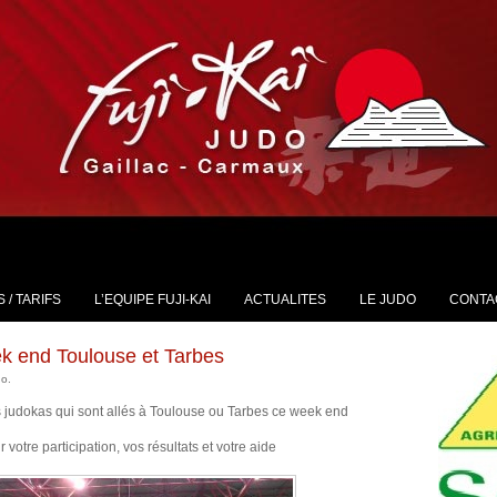
 / TARIFS
L’EQUIPE FUJI-KAI
ACTUALITES
LE JUDO
CONTA
k end Toulouse et Tarbes
do.
s judokas qui sont allés à Toulouse ou Tarbes ce week end
 votre participation, vos résultats et votre aide