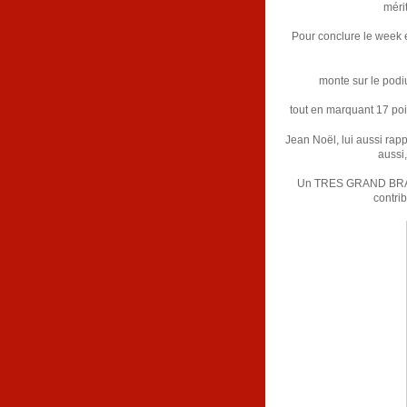
méri
Pour conclure le week e
monte sur le podi
tout en marquant 17 poi
Jean Noël, lui aussi rapp
aussi,
Un TRES GRAND BRAVO e
contrib