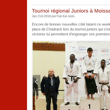
Tournoi
régional
ceintures
de
Tournoi régional Juniors à Mois
couleur
Toulouse
Jan 21st 2018 par Fuji-Kaï Judo.
28/01/2018
Encore de bonnes nouvelles côté tatami ce week
place de Chadrack lors du tournoi juniors qui s’
victoires lui permettent d’engranger ses premiers 