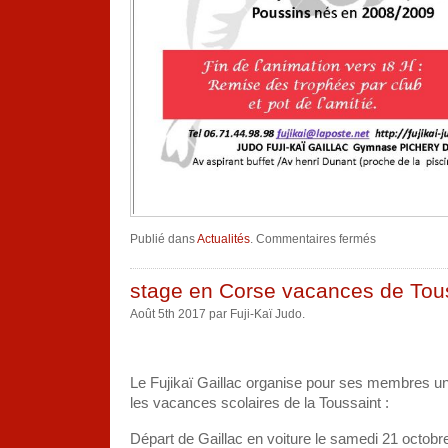
sur
Publié dans
Actualités
.
Commentaires fermés
Tournoi
amical
du
15/10/2017
stage en Corse vacances de Tou
Août 5th 2017 par Fuji-Kaï Judo.
Le Fujikaï Gaillac organise pour ses membres u
les vacances scolaires de la Toussaint :
Départ de Gaillac en voiture le samedi 21 octobr