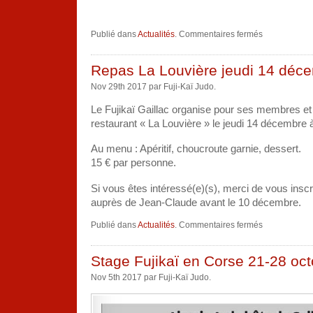
sur
Publié dans
Actualités
.
Commentaires fermés
Passage
de
grades
(katas)
Repas La Louvière jeudi 14 déc
du
16/12/2017
Nov 29th 2017 par Fuji-Kaï Judo.
Le Fujikaï Gaillac organise pour ses membres et 
restaurant « La Louvière » le jeudi 14 décembre à
Au menu : Apéritif, choucroute garnie, dessert.
15 € par personne.
Si vous êtes intéressé(e)(s), merci de vous inscr
auprès de Jean-Claude avant le 10 décembre.
sur
Publié dans
Actualités
.
Commentaires fermés
Repas
La
Louvière
jeudi
Stage Fujikaï en Corse 21-28 oc
14
décembre
Nov 5th 2017 par Fuji-Kaï Judo.