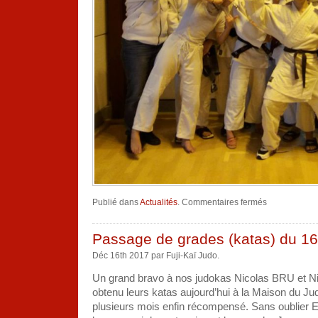
sur
Publié dans
Actualités
.
Commentaires fermés
Tournoi
régional
Cadets
à
Passage de grades (katas) du 1
Béziers
Déc 16th 2017 par Fuji-Kaï Judo.
Un grand bravo à nos judokas Nicolas BRU et N
obtenu leurs katas aujourd’hui à la Maison du Jud
plusieurs mois enfin récompensé. Sans oublie