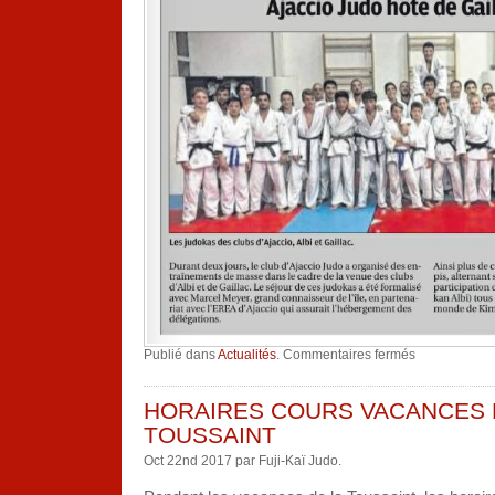
sur
Publié dans
Actualités
.
Commentaires fermés
Stage
Fujikaï
en
Corse
HORAIRES COURS VACANCES 
21-
28
TOUSSAINT
octobre
Oct 22nd 2017 par Fuji-Kaï Judo.