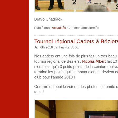
Bravo Chadrack !
sur
Publié dans
Actualités
.
Commentaires fermés
Tournoi
régional
Juniors
à
Tournoi régional Cadets à Bézier
Moissac
20/01/2018
Jan 6th 2018 par Fuji-Kaï Judo.
Nos cadets ont une fois de plus fait un très beau 
tournoi régional de Béziers.
Nicolas Albert
fait 10
n’est plus qu’à 3 petits points de la ceinture noir
termine les points qui lui manquaient et devient 
club pour l’année 2018 !
Comme on peut le voir sur les photos le comité d
tous !