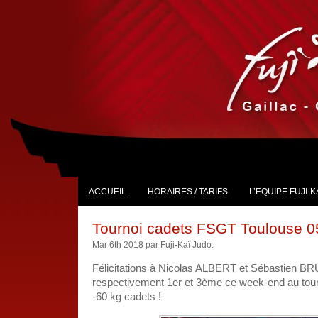
ACCUEIL
HORAIRES / TARIFS
L’EQUIPE FUJI-K
Tournoi cadets FSGT Toulouse 0
Mar 6th 2018 par Fuji-Kaï Judo.
Félicitations à Nicolas ALBERT et Sébastien BRU
respectivement 1er et 3ème ce week-end au tou
-60 kg cadets !