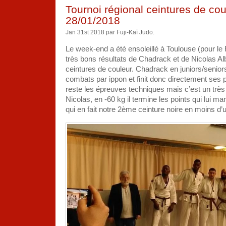
Toulouse
Tournoi régional ceintures de co
05/03/2018
28/01/2018
Jan 31st 2018 par Fuji-Kaï Judo.
Le week-end a été ensoleillé à Toulouse (pour le 
très bons résultats de Chadrack et de Nicolas Alb
ceintures de couleur. Chadrack en juniors/senior
combats par ippon et finit donc directement ses poi
reste les épreuves techniques mais c’est un tr
Nicolas, en -60 kg il termine les points qui lui m
qui en fait notre 2ème ceinture noire en moins d’