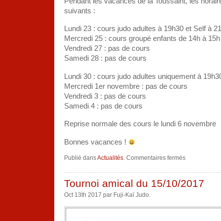
Pendant les vacances de la Toussaint, les horair
suivants :
Lundi 23 : cours judo adultes à 19h30 et Self à 2
Mercredi 25 : cours groupé enfants de 14h à 15h
Vendredi 27 : pas de cours
Samedi 28 : pas de cours
Lundi 30 : cours judo adultes uniquement à 19h3
Mercredi 1er novembre : pas de cours
Vendredi 3 : pas de cours
Samedi 4 : pas de cours
Reprise normale des cours le lundi 6 novembre
Bonnes vacances !
sur
Publié dans
Actualités
.
Commentaires fermés
HORAIRES
COURS
VACANCES
DE
Tournoi amical du 15/10/2017
LA
TOUSSAINT
Oct 13th 2017 par Fuji-Kaï Judo.