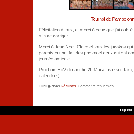
Tournoi de Pampelon
Félicitation à tous, et merci à ceux que j’ai oubli
afin de corriger.
Merci à Jean Noël, Claire et tous les judokas qui 
parents qui ont fait des photos et ceux qui ont con
journée amicale.
Prochain RdV dimanche 20 Mai à Lisle sur Tarn, (h
calendrier)
sur
Publi� dans
Résultats
.
Commentaires fermés
Tournoi
de
Pampelonne
Fuji-kai